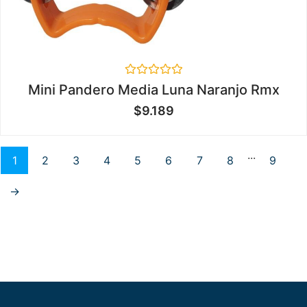
Valorado
Mini Pandero Media Luna Naranjo Rmx
en
0
$
9.189
de
5
...
1
2
3
4
5
6
7
8
9
→