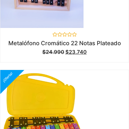
Valorado
Metalófono Cromático 22 Notas Plateado
en
0
$
24.990
$
23.740
de
5
¡Oferta!