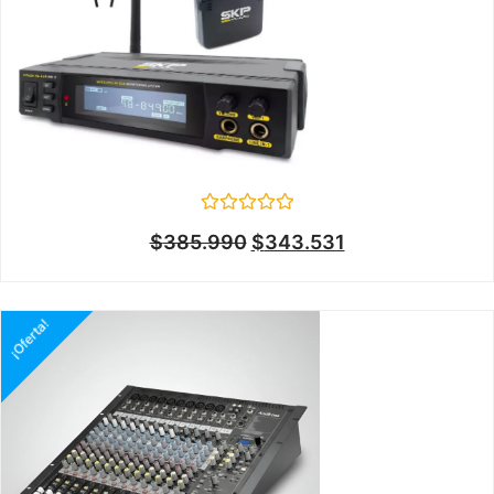
Valorado
$
385.990
$
343.531
en
0
de
5
¡Oferta!