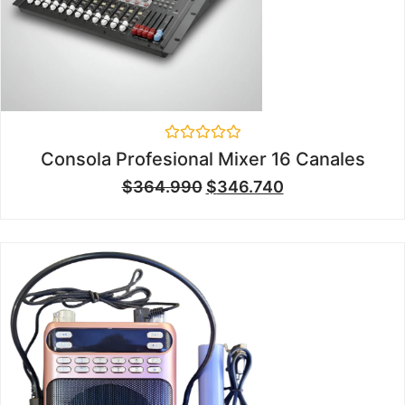
Valorado
Consola Profesional Mixer 16 Canales
en
0
$
364.990
$
346.740
de
5