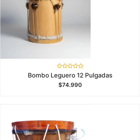
Valorado
Bombo Leguero 12 Pulgadas
en
0
$
74.990
de
5