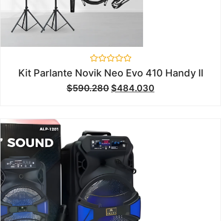
Valorado
Kit Parlante Novik Neo Evo 410 Handy II
en
0
$
590.280
$
484.030
de
5