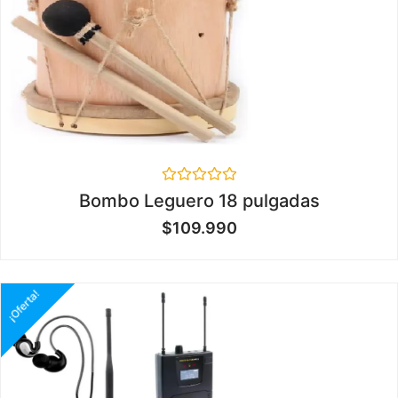
Valorado
Bombo Leguero 18 pulgadas
en
0
$
109.990
de
5
¡Oferta!