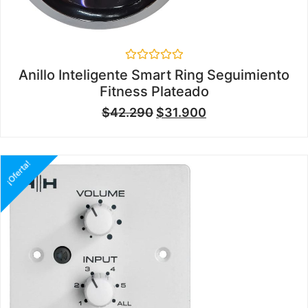
Valorado
Anillo Inteligente Smart Ring Seguimiento
en
Fitness Plateado
0
de
$
42.290
$
31.900
5
¡Oferta!