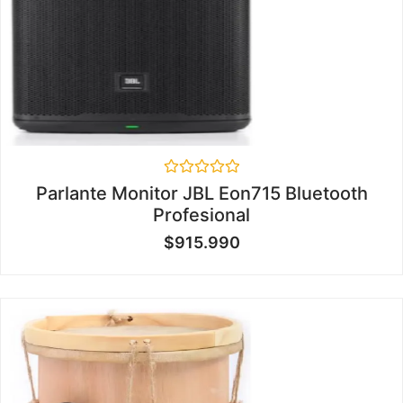
Valorado
Parlante Monitor JBL Eon715 Bluetooth
en
Profesional
0
de
$
915.990
5