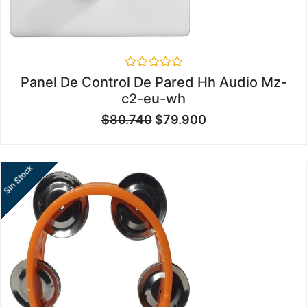
Valorado
Panel De Control De Pared Hh Audio Mz-
en
c2-eu-wh
0
de
$
80.740
$
79.900
5
Sin Stock