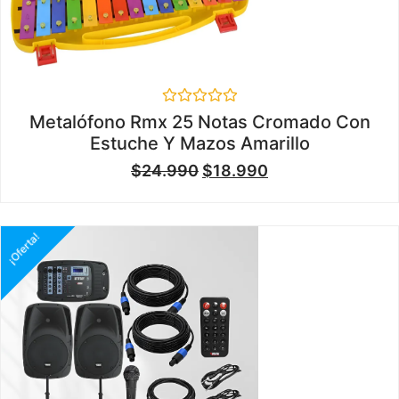
Valorado
Metalófono Rmx 25 Notas Cromado Con
en
Estuche Y Mazos Amarillo
0
de
$
24.990
$
18.990
5
¡Oferta!