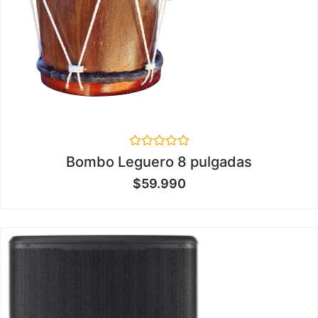
Valorado
Bombo Leguero 8 pulgadas
en
0
$
59.990
de
5