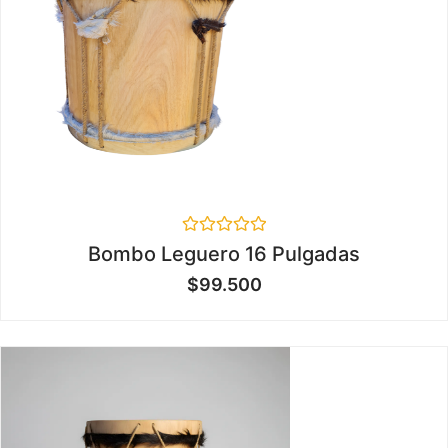
Valorado
Bombo Leguero 16 Pulgadas
en
0
$
99.500
de
5