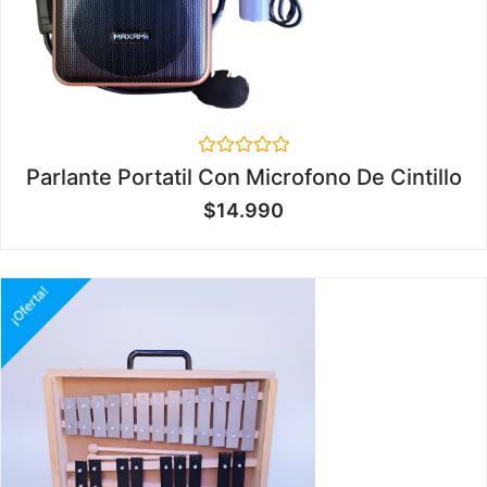
Valorado
Parlante Portatil Con Microfono De Cintillo
en
0
$
14.990
de
5
¡Oferta!