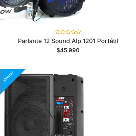
Valorado
Parlante 12 Sound Alp 1201 Portátil
en
0
$
45.990
de
5
¡Oferta!