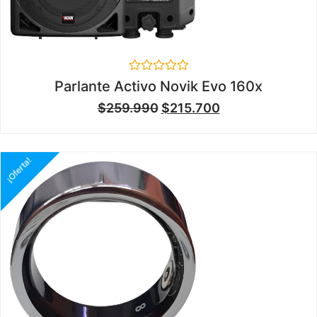
Valorado
Parlante Activo Novik Evo 160x
en
0
$
259.990
$
215.700
de
5
¡Oferta!