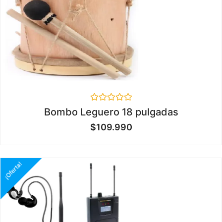
Valorado
Bombo Leguero 18 pulgadas
en
0
$
109.990
de
5
¡Oferta!