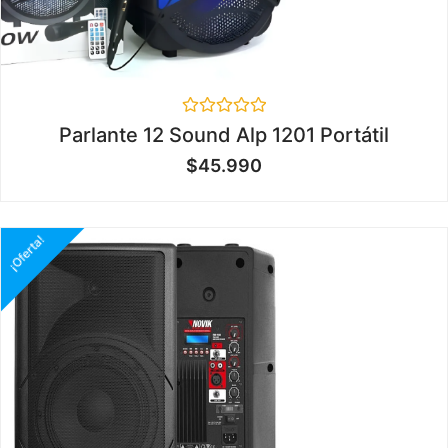
Valorado
Parlante 12 Sound Alp 1201 Portátil
en
0
$
45.990
de
5
¡Oferta!