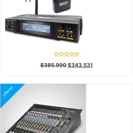
Valorado
$
385.990
$
343.531
en
0
de
5
¡Oferta!