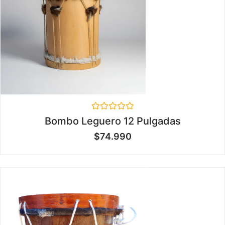
Valorado
Bombo Leguero 12 Pulgadas
en
0
$
74.990
de
5