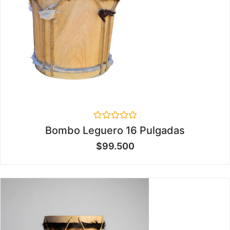
Valorado
Bombo Leguero 16 Pulgadas
en
0
$
99.500
de
5