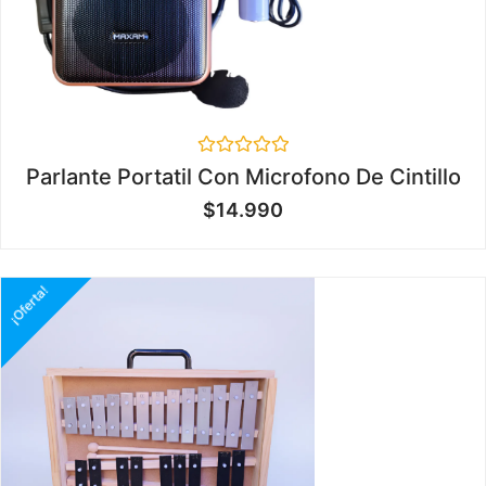
Valorado
Parlante Portatil Con Microfono De Cintillo
en
0
$
14.990
de
5
¡Oferta!