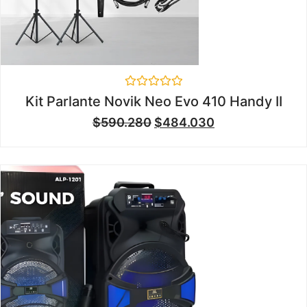
Valorado
Kit Parlante Novik Neo Evo 410 Handy II
en
0
$
590.280
$
484.030
de
5