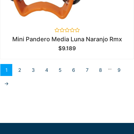
Valorado
Mini Pandero Media Luna Naranjo Rmx
en
0
$
9.189
de
5
...
1
2
3
4
5
6
7
8
9
→