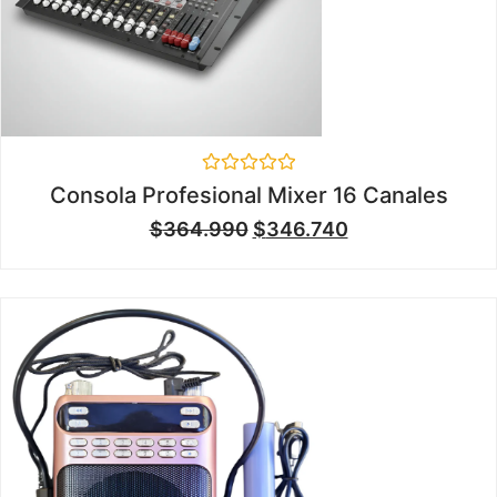
Valorado
Consola Profesional Mixer 16 Canales
en
0
$
364.990
$
346.740
de
5