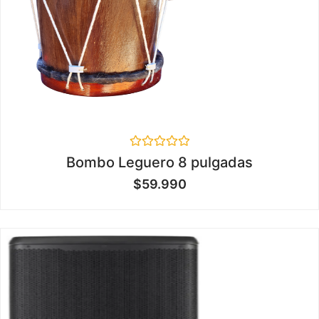
Valorado
Bombo Leguero 8 pulgadas
en
0
$
59.990
de
5