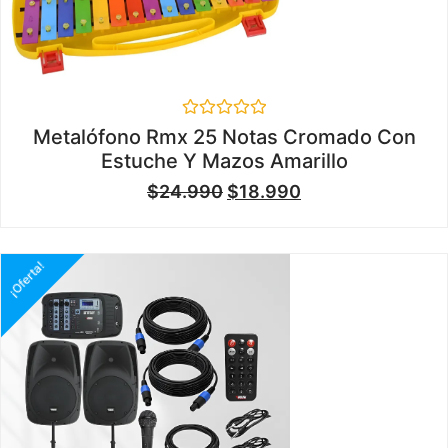
Valorado
Metalófono Rmx 25 Notas Cromado Con
en
Estuche Y Mazos Amarillo
0
de
$
24.990
$
18.990
5
¡Oferta!