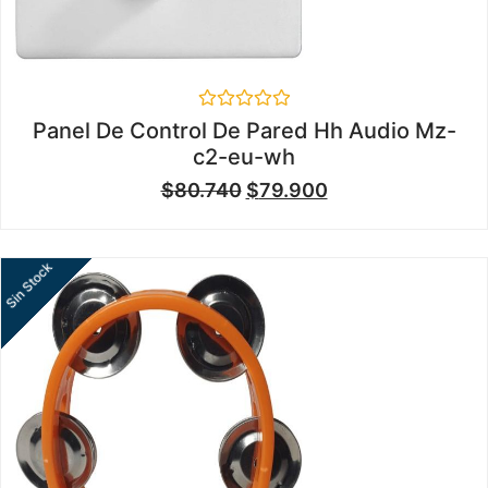
Valorado
Panel De Control De Pared Hh Audio Mz-
en
c2-eu-wh
0
de
$
80.740
$
79.900
5
Sin Stock