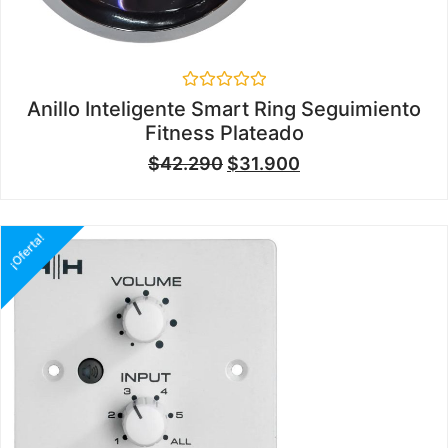
Valorado
Anillo Inteligente Smart Ring Seguimiento
en
Fitness Plateado
0
de
$
42.290
$
31.900
5
¡Oferta!