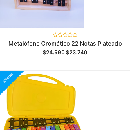
Valorado
Metalófono Cromático 22 Notas Plateado
en
0
$
24.990
$
23.740
de
5
¡Oferta!