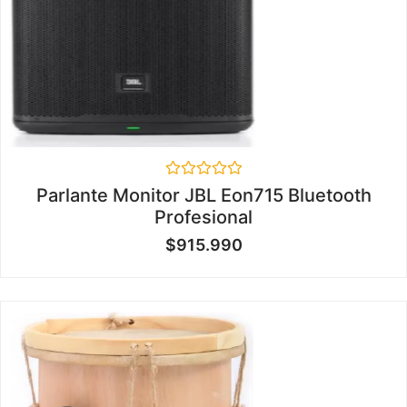
Valorado
Parlante Monitor JBL Eon715 Bluetooth
en
Profesional
0
de
$
915.990
5