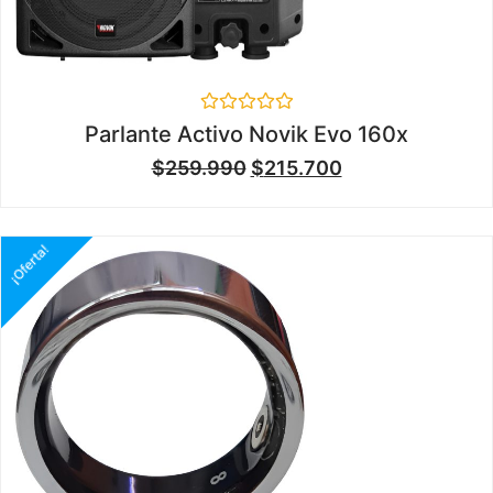
Valorado
Parlante Activo Novik Evo 160x
en
0
$
259.990
$
215.700
de
5
¡Oferta!