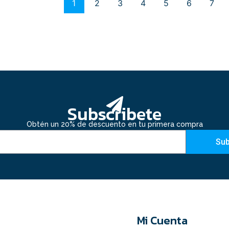
1
2
3
4
5
6
7
Subscribete
Obtén un 20% de descuento en tu primera compra
Sub
Mi Cuenta