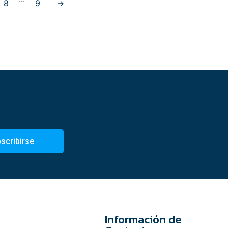
8
9
→
scribirse
Información de