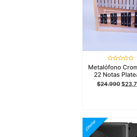
Valorado
Metalófono Crom
en
22 Notas Plat
0
de
$
24.990
$
23.
5
¡Oferta!