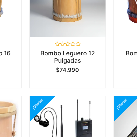
Valorado
o 16
Bombo Leguero 12
Bom
en
Pulgadas
0
de
$
74.990
5
¡Oferta!
¡Oferta!