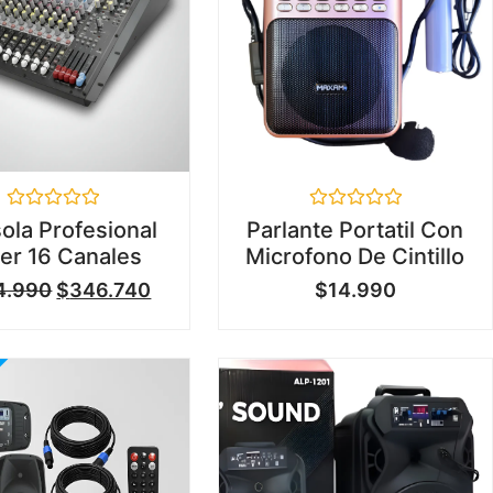
Valorado
Valorado
ola Profesional
Parlante Portatil Con
en
en
er 16 Canales
Microfono De Cintillo
0
0
de
de
4.990
$
346.740
$
14.990
5
5