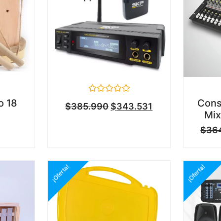
Valorado
o 18
Cons
$
385.990
$
343.531
en
Mix
0
de
$
36
5
¡Oferta!
¡Oferta!