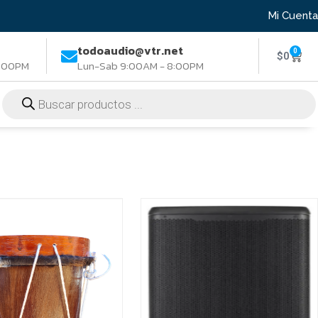
Mi Cuenta
todoaudio@vtr.net
0
$
0
8:00PM
Lun-Sab 9:00AM - 8:00PM