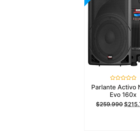
Valorado
Parlante Activo 
en
Evo 160x
0
de
$
259.990
$
215
5