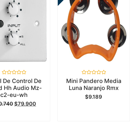
Valorado
Valorado
l De Control De
Mini Pandero Media
en
en
d Hh Audio Mz-
Luna Naranjo Rmx
0
0
de
de
c2-eu-wh
$
9.189
5
5
0.740
$
79.900
...