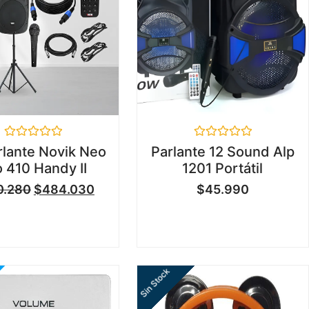
Valorado
Valorado
rlante Novik Neo
Parlante 12 Sound Alp
en
en
 410 Handy II
1201 Portátil
0
0
de
de
0.280
$
484.030
$
45.990
5
5
Sin Stock