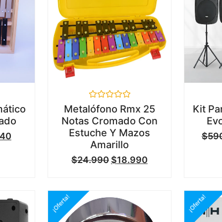
Valorado
ático
Metalófono Rmx 25
Kit Pa
en
eado
Notas Cromado Con
Evo
0
de
Estuche Y Mazos
740
$
59
5
Amarillo
$
24.990
$
18.990
¡Oferta!
¡Oferta!