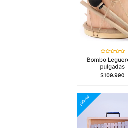
Valorado
Bombo Leguer
en
pulgadas
0
de
$
109.990
5
¡Oferta!