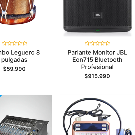
Valorado
Valorado
bo Leguero 8
Parlante Monitor JBL
en
en
pulgadas
Eon715 Bluetooth
0
0
de
de
Profesional
$
59.990
5
5
$
915.990