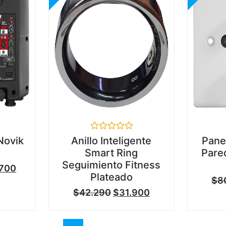
Valorado
Novik
Anillo Inteligente
Pane
en
Smart Ring
Pare
0
de
Seguimiento Fitness
.700
5
Plateado
$
8
$
42.290
$
31.900