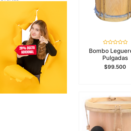
Valorado
Bombo Leguer
en
Pulgadas
0
de
$
99.500
5