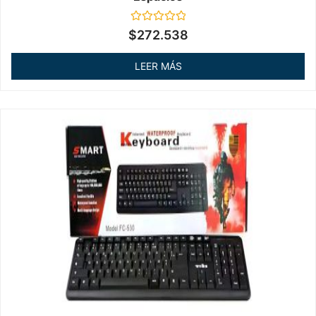
Valorado
$
272.538
en
0
de
LEER MÁS
5