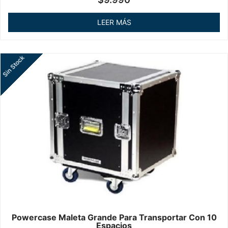
en
0
de
LEER MÁS
5
Sin Stock
Powercase Maleta Grande Para Transportar Con 10
Espacios