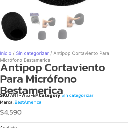
Inicio
/
Sin categorizar
/ Antipop Cortaviento Para
Micrófono Bestamerica
Antipop Cortaviento
Para Micrófono
Bestamerica
SKU
ANT-WS2-BA
Category
Sin categorizar
Marca:
BestAmerica
$
4.590
Agotado