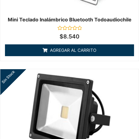
Mini Teclado Inalámbrico Bluetooth Todoaudiochile
Valorado
$
8.540
en
0
de
AGREGAR AL CARRITO
5
Sin Stock