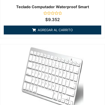
Teclado Computador Waterproof Smart
Valorado
$
9.352
en
0
de
AGREGAR AL CARRITO
5