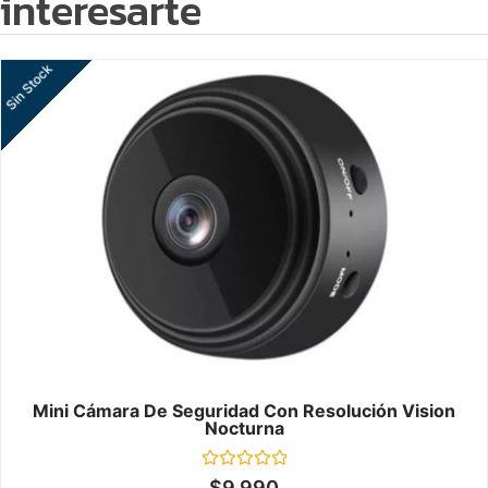
interesarte
Sin Stock
Mini Cámara De Seguridad Con Resolución Vision
Nocturna
Valorado
$
9.990