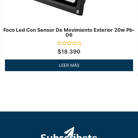
Foco Led Con Sensor De Movimiento Exterior 20w Pb-
D6
Valorado
$
18.390
en
0
de
LEER MÁS
5
Subscribete