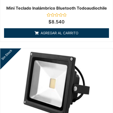
Mini Teclado Inalámbrico Bluetooth Todoaudiochile
Valorado
$
8.540
en
0
de
AGREGAR AL CARRITO
5
Sin Stock