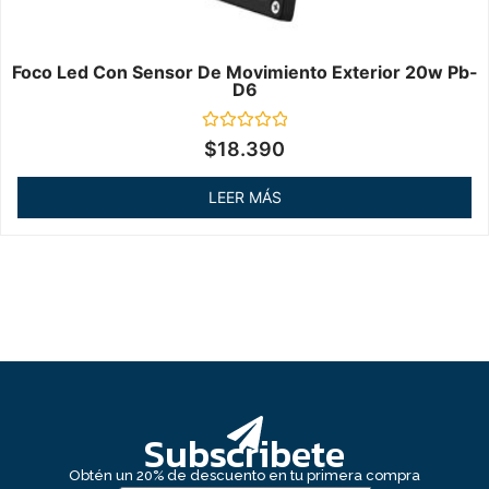
Foco Led Con Sensor De Movimiento Exterior 20w Pb-
D6
Valorado
$
18.390
en
0
de
LEER MÁS
5
Subscribete
Obtén un 20% de descuento en tu primera compra