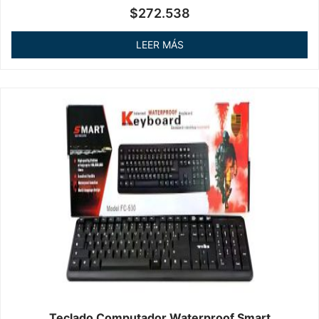
Valorado
$
272.538
en
0
de
LEER MÁS
5
Teclado Computador Waterproof Smart