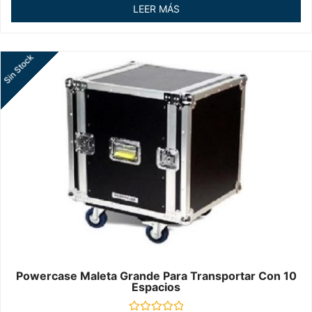
de
LEER MÁS
5
Sin Stock
Powercase Maleta Grande Para Transportar Con 10
Espacios