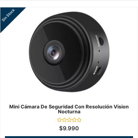
Sin Stock
Mini Cámara De Seguridad Con Resolución Vision
Nocturna
Valorado
$
9.990
en
0